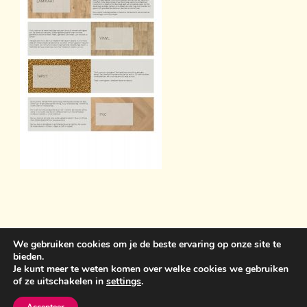
We gebruiken cookies om je de beste ervaring op onze site te
bieden.
Sint Anthonisweg 3 5831 AC Boxmeer 06 19859399
Je kunt meer te weten komen over welke cookies we gebruiken
of ze uitschakelen in
settings
.
bemawonen@outlook.com
Crunchy Recipe | Ontwikkeld
door
WP Delicious
. Aangedreven door
WordPress
.