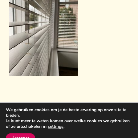
We gebruiken cookies om je de beste ervaring op onze site te
bieden.
Sint Anthonisweg 3 5831 AC Boxmeer 06 19859399
Je kunt meer te weten komen over welke cookies we gebruiken
of ze uitschakelen in
settings
.
bemawonen@outlook.com
Crunchy Recipe | Ontwikkeld
door
WP Delicious
. Aangedreven door
WordPress
.