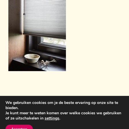
We gebruiken cookies om je de beste ervaring op onze site te
bieden.
Sint Anthonisweg 3 5831 AC Boxmeer 06 19859399
Je kunt meer te weten komen over welke cookies we gebruiken
of ze uitschakelen in
settings
.
bemawonen@outlook.com
Crunchy Recipe | Ontwikkeld
door
WP Delicious
. Aangedreven door
WordPress
.