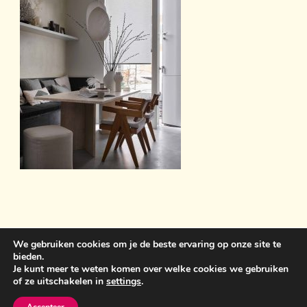
We gebruiken cookies om je de beste ervaring op onze site te
bieden.
Sint Anthonisweg 3 5831 AC Boxmeer 06 19859399
Je kunt meer te weten komen over welke cookies we gebruiken
of ze uitschakelen in
settings
.
bemawonen@outlook.com
Crunchy Recipe | Ontwikkeld
door
WP Delicious
. Aangedreven door
WordPress
.