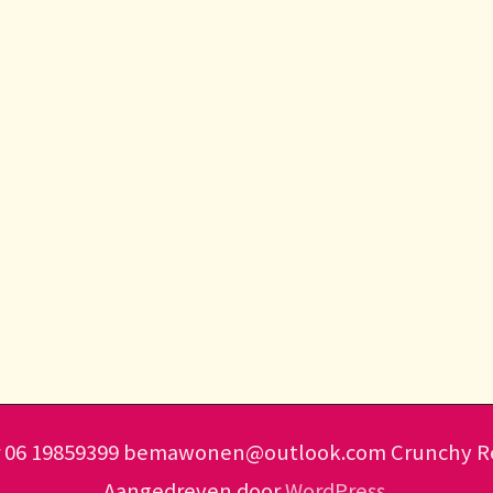
er 06 19859399 bemawonen@outlook.com
Crunchy Re
Aangedreven door
WordPress
.