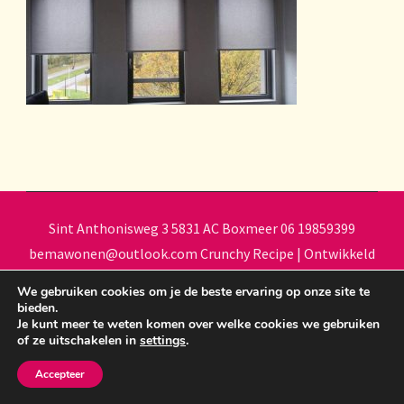
Sint Anthonisweg 3 5831 AC Boxmeer 06 19859399
bemawonen@outlook.com
Crunchy Recipe | Ontwikkeld
door
WP Delicious
. Aangedreven door
WordPress
.
We gebruiken cookies om je de beste ervaring op onze site te
bieden.
Je kunt meer te weten komen over welke cookies we gebruiken
of ze uitschakelen in
settings
.
Accepteer