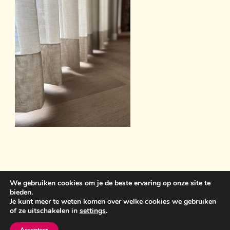
We gebruiken cookies om je de beste ervaring op onze site te
bieden.
Sint Anthonisweg 3 5831 AC Boxmeer 06 19859399
Je kunt meer te weten komen over welke cookies we gebruiken
of ze uitschakelen in
settings
.
bemawonen@outlook.com
Crunchy Recipe | Ontwikkeld
door
WP Delicious
. Aangedreven door
WordPress
.