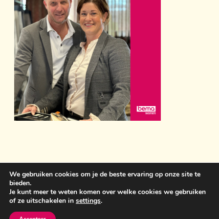
We gebruiken cookies om je de beste ervaring op onze site te
bieden.
Sint Anthonisweg 3 5831 AC Boxmeer 06 19859399
Je kunt meer te weten komen over welke cookies we gebruiken
of ze uitschakelen in
settings
.
bemawonen@outlook.com
Crunchy Recipe | Ontwikkeld
door
WP Delicious
. Aangedreven door
WordPress
.