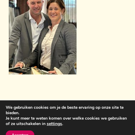
We gebruiken cookies om je de beste ervaring op onze site te
bieden.
Sint Anthonisweg 3 5831 AC Boxmeer 06 19859399
Je kunt meer te weten komen over welke cookies we gebruiken
of ze uitschakelen in
settings
.
bemawonen@outlook.com
Crunchy Recipe | Ontwikkeld
door
WP Delicious
. Aangedreven door
WordPress
.