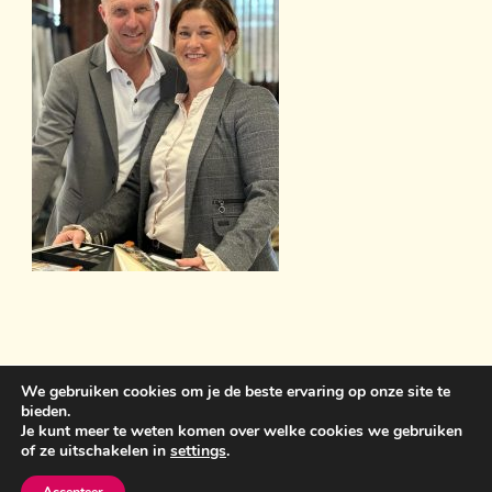
We gebruiken cookies om je de beste ervaring op onze site te
bieden.
Sint Anthonisweg 3 5831 AC Boxmeer 06 19859399
Je kunt meer te weten komen over welke cookies we gebruiken
of ze uitschakelen in
settings
.
bemawonen@outlook.com
Crunchy Recipe | Ontwikkeld
door
WP Delicious
. Aangedreven door
WordPress
.