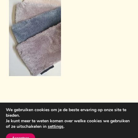
We gebruiken cookies om je de beste ervaring op onze site te
bieden.
Sint Anthonisweg 3 5831 AC Boxmeer 06 19859399
Je kunt meer te weten komen over welke cookies we gebruiken
of ze uitschakelen in
settings
.
bemawonen@outlook.com
Crunchy Recipe | Ontwikkeld
door
WP Delicious
. Aangedreven door
WordPress
.