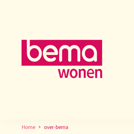
Home
over-bema