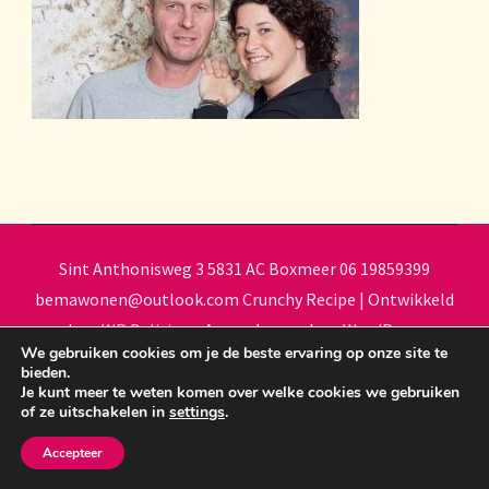
Sint Anthonisweg 3 5831 AC Boxmeer 06 19859399
bemawonen@outlook.com
Crunchy Recipe | Ontwikkeld
door
WP Delicious
. Aangedreven door
WordPress
.
We gebruiken cookies om je de beste ervaring op onze site te
bieden.
Je kunt meer te weten komen over welke cookies we gebruiken
of ze uitschakelen in
settings
.
Accepteer