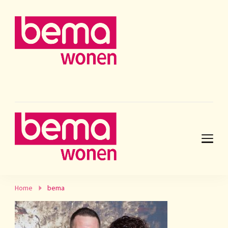
Home
bema