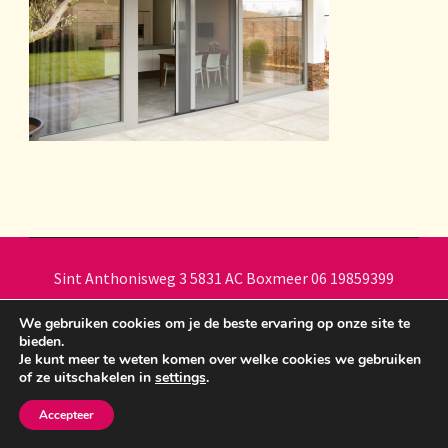
Sint Anthonisweg 3 5831 AC Boxmeer 06 19859399
bemawonen@outlook.com
Crunchy Recipe | Ontwikkeld
We gebruiken cookies om je de beste ervaring op onze site te
door
WP Delicious
. Aangedreven door
WordPress
.
bieden.
Je kunt meer te weten komen over welke cookies we gebruiken
of ze uitschakelen in
settings
.
Accepteer