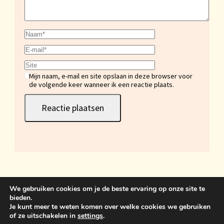
Mijn naam, e-mail en site opslaan in deze browser voor
de volgende keer wanneer ik een reactie plaats.
We gebruiken cookies om je de beste ervaring op onze site te
bieden.
Sint Anthonisweg 3 5831 AC Boxmeer 06 19859399
Je kunt meer te weten komen over welke cookies we gebruiken
of ze uitschakelen in
settings
.
bemawonen@outlook.com
Crunchy Recipe | Ontwikkeld