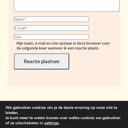
Mijn naam, e-mail en site opslaan in deze browser voor
de volgende keer wanneer ik een reactie plaats.
We gebruiken cookies om je de beste ervaring op onze site te
bieden.
Sint Anthonisweg 3 5831 AC Boxmeer 06 19859399
Je kunt meer te weten komen over welke cookies we gebruiken
of ze uitschakelen in
settings
.
bemawonen@outlook.com
Crunchy Recipe | Ontwikkeld