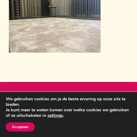
Sint Anthonisweg 3 5831 AC Boxmeer 06 19859399
We gebruiken cookies om je de beste ervaring op onze site te
bemawonen@outlook.com
Crunchy Recipe | Ontwikkeld
bieden.
Je kunt meer te weten komen over welke cookies we gebruiken
door
WP Delicious
. Aangedreven door
WordPress
.
of ze uitschakelen in
settings
.
Accepteer